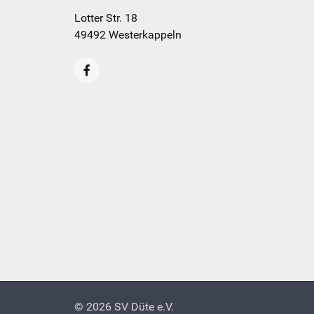
Lotter Str. 18
49492 Westerkappeln
© 2026 SV Düte e.V.